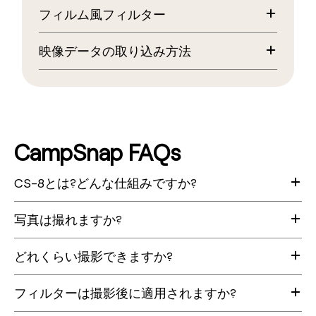
2.7K 高解像度ビデオセンサー(フルHD以上の高画質)
だからこそ、“今この瞬間”に集中できて、あとから映像を見返
フィルム風フィルター
5種類のカスタマイズ可能なフィルター
すワクワクを楽しめます。
USB-C充電対応(繰り返し使用可能)
充電式で繰り返し使え、余計なものを削ぎ落としたシンプルな
ヴィンテージ感あふれる映像表現を、スクロール操作で切り替
最大8倍デジタルズーム
設計。
映像データの取り込み方法
え。
多彩な撮影比率に対応
週末の冒険も、クリエイティブな制作も、何気ない日常も。
4GB SDカード内蔵(最大128GBまで拡張可能)
CS-8は、あなたの映像を色あせないシネマティックな記憶と
付属のUSB-CケーブルでCS-8をデバイスに接続するだけ。
STD(スタンダード)
F2.0レンズ/f=3.29mm/1/2.7インチセンサー
して刻みます。
(Android・iPhone・PCに対応)
クラシックなビデオカメラの質感。
(35mm換算:約25.7mm)
自然な色味で、余計な加工なし。(30fps)
サイズ
CS-8の特徴
転送手順の動画はこちら
約 22.2 x 21.0 x 7.0 cm(8.75 x 8.25 x 2.75インチ)
選べる撮影比率
ステップごとにわかりやすく解説しています。
VTG 1(ヴィンテージ1)
シーンや用途に合わせて自由に切り替え:
CampSnap FAQs
90年代を思わせる、柔らかく色あせたトーン。
9:16:SNS(Reels)向けの縦動画
Click here to watch the step-by-step video
16:9:映画のようなワイド画面
on transferring your footage.
VTG 2(ヴィンテージ2)
1:1:SNSに最適なスクエア
CS-8とは?どんな仕組みですか?
温かみのある、ノスタルジックな色合い。
4:3:懐かしいホームビデオ風
フィルムのようなやわらかな光の表現。(30fps)
フィルム風フィルター
CS-8は、往年のSuper 8にインスパイアされた、レトロ感あふれるデジタル
写真は撮れますか?
ANA(アナログ)
ヴィンテージ感あふれる映像表現:
ビデオカメラ。
ざらつきや不完全さも含めて楽しむ、リアルな8mmフィルム
STD(スタンダード)
トリガーを押している間だけ撮影し、その場では映像を確認できません。
風。
いいえ。動画専用です。
クラシックなビデオカメラ風。30fps/自然な色味
だからこそ、“今この瞬間”に集中し、あとから映像を見返す楽しさを味わえ
どれくらい撮影できますか?
あえての18fpsで、よりレトロな雰囲気に。
写真撮影モードは搭載されていません。
VTG 1(ヴィンテージ1)
ます。
90年代を思わせる、柔らかく色あせたトーン(30fps)
B&W(モノクロ)
最長約16時間の撮影に対応(128GB使用時)
VTG 2(ヴィンテージ2)
5種類のフィルターと4つの撮影比率を搭載し、日常のひとコマを、ノスタ
フィルターは撮影後に適用されますか?
時代を超えて愛される白黒表現。
※4GB SDカード(約30分)付属
温かみのあるノスタルジックな色味(30fps)
ルジックな雰囲気で記録します。
シンプルで印象的な仕上がり。(30fps)
ANA(アナログ)