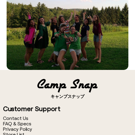
外出先での撮影にもぴったり。
特別なリグなしで、撮影の幅を広げられます。
1:1(正方形)
再生・削除機能なし
Instagram投稿などに使いやすい、バランスの良いスクエア形式。
画面はありません。
レトロでフォトブースのような雰囲気にも。
撮影した映像は、デバイスに転送するまで確認・削除できませ
ん。
4:3(クラシック)
それこそが、このビデオカメラの魅力です。
昔のテレビやビデオカメラで使われていた比率。
どこか懐かしい映像表現に。
コンセプト
CS-8は、ただのカメラではありません。
16:9(ワイド)
“撮る体験”そのものを楽しむためのプロダクトです。
現在主流の横長フォーマット。
クリエイターにも、ノスタルジーを愛する人にも、
YouTubeやテレビ、PCでの視聴に最適。
そして“スクリーンから離れたい人”にも。
キャッチコピー
今この瞬間を、生きる。
まるであの頃のように、撮る。
キャンプスナップ
CS-8 —— 撮るたびに、ノスタルジー。
Customer Support
Contact Us
FAQ & Specs
Privacy Policy
Store List