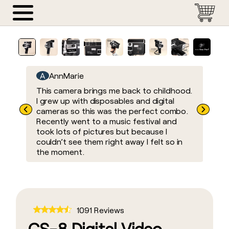
CS-Pro
CS-8
The Camp Snap
Accessorie
CS-PRO
Menu
Digital Camera
Digital Video Camera
Camera
CS-8
SHOP
Products
NOW
SHOP
SHOP
SHOP
A
AnnMarie
K
Camp
NOW
NOW
NOW
Snap
ure
This camera brings me back to childhood.
All
All
Filters
Cameras
I grew up with disposables and digital
They
s.
cameras so this was the perfect combo.
even
CS-
Accessories
Store
Recently went to a music festival and
tak
PRO
List
took lots of pictures but because I
on a
全ての商
couldn’t see them right away I felt so in
Our
CS-
the moment.
8
品をチェ
Story
ックする
FAQ
Camp
Snap
Contacts
Cameras
1091 Reviews
Accessories
CS-8 Digital Video