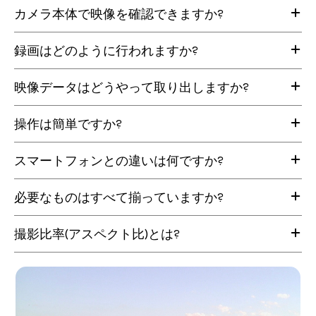
いいえ。撮影時に適用されます。
本物の8mmフィルムのような質感。18fps
カメラ本体で映像を確認できますか?
フィルターは映像に反映された状態で記録されます。
そして、どのフィルターもイメージに合わない場合は、
B&W(モノクロ)
なお、撮影後にご自身で編集・加工することも可能です。
自分だけのカスタムフィルターを作成することも可能。
クラシックでドラマチックな白黒表現(30fps)
いいえ、できません。
あなたらしい映像表現を、自由に。
録画はどのように行われますか?
本体に画面や再生機能は搭載されていません。
トリガーごとに1クリップ
それこそが、このカメラの魅力。
シャッターを押すたびに新しい動画として記録。
トリガーを引いて離すごとに、1つの動画として保存されます。
撮影した映像をその場で確認できないからこそ、
映像データはどうやって取り出しますか?
日常の一瞬やBロールの切り取りに最適。
1回の操作で1ファイル(MP4形式)として記録されます。
構図や仕上がりを気にしすぎず、“今この瞬間”に集中できます。
音声も記録
付属のUSB-Cケーブルでデバイスに接続するだけ。
操作は簡単ですか?
内蔵マイクで音声録音が可能。
接続するとUSBメモリのように認識され、動画ファイルをそのままコピーで
外部マイク用ジャックにも対応。
きます。
とても簡単です。
スマートフォンとの違いは何ですか?
SDカード(4GB)付属
ダイヤルを回して電源を入れ、トリガーを押して撮影するだけ。
約30分の撮影が可能。
どなたでも直感的に使えます。
最大128GBまで対応し、最長約16時間の録画が可能。
CS-8は、余計なものを削ぎ落とした“撮影に集中するためのカメラ”
必要なものはすべて揃っていますか?
アプリや通知に邪魔されることなく、ただ目の前の瞬間に向き合えます。
ズーム機能
かつてのように、シンプルに「撮ること」を楽しみ、大切な思い出をそのま
(T)でズームイン、(W)でズームアウト。
はい。すぐに使える状態でお届けします。
ま残すための一台です。
撮影比率(アスペクト比)とは?
あらかじめSDカードが内蔵されており、
アナログメーター表示
充電・データ転送用のUSB-Cケーブルも付属しています。
CS-8では、撮りたいシーンや用途に合わせて4つの撮影比率から選ぶことが
バッテリー残量とストレージをレトロなアナログメーターで確
できます。
認。
9:16(縦)
コールドシューマウント搭載
InstagramリールやTikTokなど、スマホ向けの縦動画に最適。
ライトや外部マイクなどを装着可能。