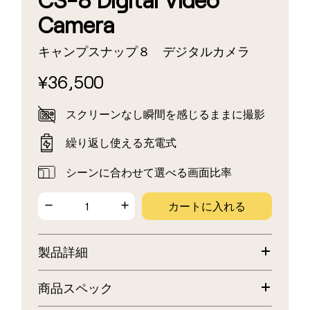
Camera
キャンプスナップ８ デジタルカメラ
36,500
¥
スクリーンなし
瞬間を感じるままに撮影
繰り返し使える充電式
シーンに合わせて選べる画面比率
カートに入れる
製品詳細
伝説的なSuper 8にインスパイアされたデジタルビデオカメラ
商品スペック
を、現代向けに再構築。
再生画面も、その場でのプレビューもなし。