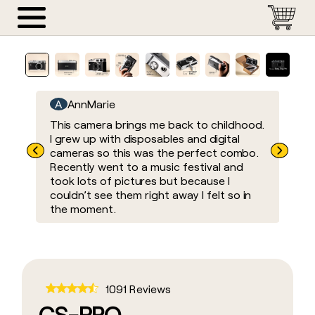
CS-Pro
CS-8
The Camp Snap
Accessorie
CS-PRO
Menu
Digital Camera
Digital Video Camera
Camera
CS-8
SHOP
Products
NOW
SHOP
SHOP
SHOP
A
AnnMarie
K
Camp
NOW
NOW
NOW
Snap
ure
This camera brings me back to childhood.
All
All
Filters
Cameras
I grew up with disposables and digital
They
s.
cameras so this was the perfect combo.
even
CS-
Accessories
Store
Recently went to a music festival and
tak
PRO
List
took lots of pictures but because I
on a
全ての商
couldn’t see them right away I felt so in
Our
CS-
the moment.
8
品をチェ
Story
ックする
FAQ
Camp
Snap
Contacts
Cameras
1091 Reviews
Accessories
CS-PRO