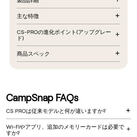
製品詳細
CS-Proは、従来のCamp Snapカメラをベースに、より上質な
主な特徴
撮影体験を追求したプレミアムモデルです。
スクリーンレスによるシンプルさや使いやすさはそのままに、
スクリーンレス設計(Camp Snapならではの体験)画面やメ
性能・デザインの両面で進化を遂げました。
CS-PROの進化ポイント(アップグレー
ニューに邪魔されず、“今この瞬間”に集中できます
ド)
1600万画素の高画質
ノスタルジックな世界観を大切にしながら、ワンランク上
キセノンフラッシュ搭載LEDよりも明るく自然な発光で、
の“撮る体験”を提供します。
高性能プロセッサー搭載
暗いシーンでも美しく撮影可能
注意事項 ※Camp Snap用の防水ケースには対応していません
商品スペック
シャッターの反応がより速くなり、ブレを抑えてクリアに
4種フィルター切替ダイヤルフィルム風の表現をワンタッ
撮影
チで切り替え、アナログ感あふれる写真に
センサー:1600万画素 1/3.06インチ CMOS
高性能センサー(1600万画素)
USB-C充電対応充電もデータ転送もUSB-Cでスムーズに
レンズ:F2.2/焦点距離 2.56mm
より精細で鮮明な写真表現
コンパクト&高耐久設計アウトドアや旅行など、さまざま
(35mm換算:約22.5mm)
キセノンフラッシュ搭載
なシーンで活躍
シャッタースピード:1/1000秒 ~ 1/30秒
LEDよりも明るく自然な発光で、暗所でも美しく撮影可能
内蔵メモリ(4GB)搭載外部カード不要で、数百枚の写真を
フィルター径:37mm(一般的なサイズに対応)
4種フィルター切替ダイヤル
保存可能
シャッター音:設定でミュート可能
CampSnap FAQs
撮影中でもスムーズに切り替え可能
1回の充電で最大約500枚撮影
日時情報:データとして保存
フィルム風の表現で、写真に個性をプラス
Wi-Fi・アプリ不要接続して取り込むだけのシンプル設
※写真への表示(タイムスタンプ)はされません
クラシックカメラ風デザイン
計、昔ながらの使い心地をそのままに
CS PROは従来モデルと何が違いますか?
サイズ
手にしたときの美しさと、持つ楽しさを兼ね備えたタイム
W135×D40×H75mm
レスなデザイン
CS PROは、従来のCamp Snapをベースに、画質・性能・操作性を強化した
Wi-Fiやアプリ、追加のメモリーカードは必要で
上位モデルです。
すか?
1600万画素の高性能センサーで、より鮮明な写真に