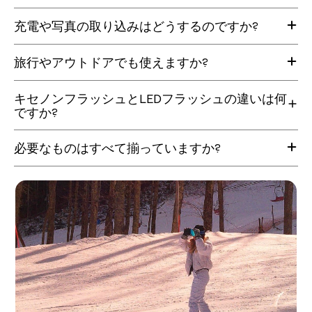
高速プロセッサーにより、シャッターの反応が向上
いいえ、必要ありません。
キセノンフラッシュで、自然で明るい撮影が可能
充電や写真の取り込みはどうするのですか?
CS PROは従来モデルと同様、Wi-Fiやアプリを使わないシンプル設計です。
4種フィルター切替ダイヤルで、表現の幅が広がる
4GBの内蔵メモリを搭載しており、約500枚の写真を撮影可能です。
クラシックカメラ風の洗練されたデザイン
CS PROは、USB-Cで充電・データ転送の両方に対応しています。
旅行やアウトドアでも使えますか?
スマートフォンへの直接転送について
はい。安心してお使いいただけます。
直接接続できるのは、以下のデバイスのみです:
キセノンフラッシュとLEDフラッシュの違いは何
CS PROはコンパクトで耐久性に優れ、日常からアウトドアまで幅広く対
iPhone 15以降(USB-C搭載モデル)
ですか?
応。
USB-C対応のスマートフォン/タブレット
キャンプや旅行はもちろん、
※Lightning端子のiPhoneでは、直接転送はできません
LEDフラッシュは、スマートフォンなどで一般的に使われており、日常的な
何気ない日常のひとコマまで、気軽に持ち出して撮影できます。
(Lightning–USB-Cアダプターは非対応)
必要なものはすべて揃っていますか?
撮影に適しています。
一方、キセノンフラッシュは、より強く瞬間的に発光することで、動きをし
iPhone(旧モデル)の場合:
はい。すぐに使える状態でお届けします。
っかり止め、明るく自然でシャープな写真を撮影できます。
iPhone 14以前などの場合は、
4GBの内蔵メモリを搭載しているため、追加のメモリーカードは不要です。
特に暗いシーンで、その違いを実感できます。
一度パソコンに取り込んでから転送してください。
充電・データ転送用のUSB-Cケーブルも付属しています。
CS PROには、このキセノンフラッシュを搭載。
本格的な“コンパクトカメラ体験”を実現します。